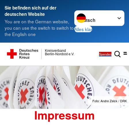
Sie befinden sich auf der
Sprache wechseln zu
deutschen Website
You are on the German website,
you can use the switch to switch to
Alles klar
the English one
Kreisverband
Spenden
Berlin-Nordost e.V.
Foto: Andre Zelck / DRK
Impressum