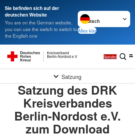
Sie befinden sich auf der
Sprache wechseln zu
deutschen Website
You are on the German website,
you can use the switch to switch to
Alles klar
the English one
Kreisverband
Spenden
Berlin-Nordost e.V.
Satzung
Satzung des DRK
Kreisverbandes
Berlin-Nordost e.V.
zum Download