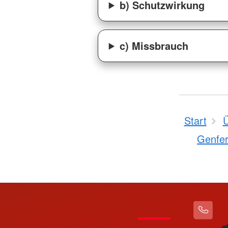
b) Schutzwirkung
c) Missbrauch
Start
Ü
Genfe