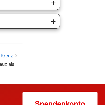
 Kreuz
euz als
Spendenkonto