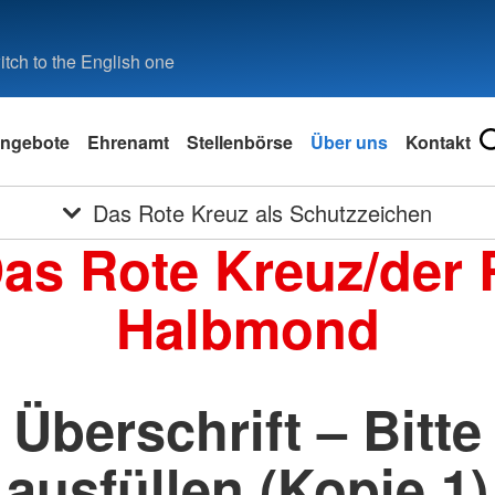
tch to the English one
ngebote
Ehrenamt
Stellenbörse
Über uns
Kontakt
Das Rote Kreuz als Schutzzeichen
Das Rote Kreuz/der 
Halbmond
Überschrift – Bitte
ausfüllen (Kopie 1)