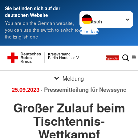
Sie befinden sich auf der
Sprache wechseln zu
deutschen Website
You are on the German website,
you can use the switch to switch to
Alles klar
the English one
Kreisverband
Spenden
Berlin-Nordost e.V.
Meldung
25.09.2023
· Pressemitteilung für Newssync
Großer Zulauf beim
Tischtennis-
Wettkampf