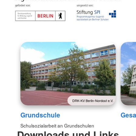
DRK-KV Berlin-Nordost e.V.
Grundschule
Gesa
Schulsozialarbeit an Grundschulen
Downloads und Links