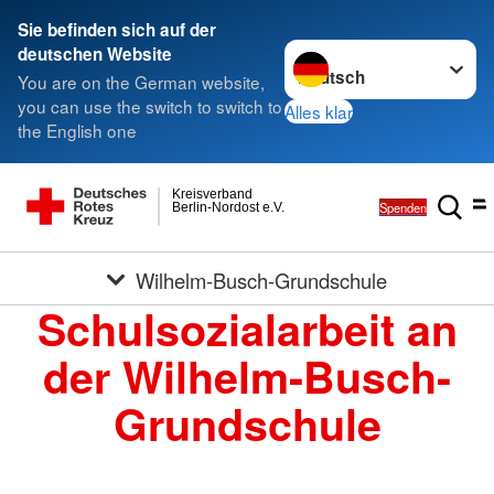
Sie befinden sich auf der
Sprache wechseln zu
deutschen Website
You are on the German website,
you can use the switch to switch to
Alles klar
the English one
Kreisverband
Spenden
Berlin-Nordost e.V.
Wilhelm-Busch-Grundschule
Schulsozialarbeit an
der Wilhelm-Busch-
Grundschule