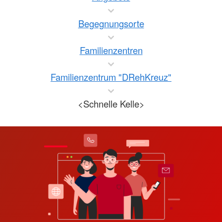
Begegnungsorte
Familienzentren
Familienzentrum "DRehKreuz"
<Schnelle Kelle>