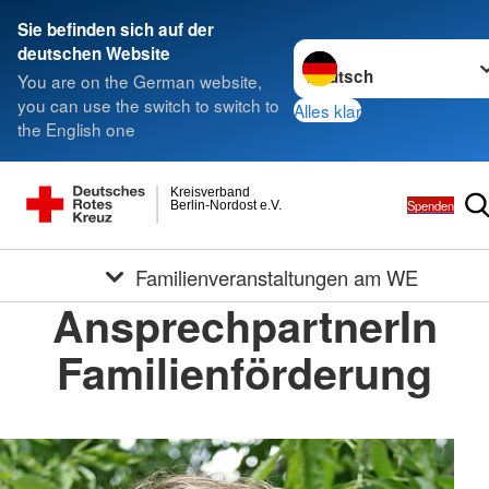
Sie befinden sich auf der
Sprache wechseln zu
deutschen Website
You are on the German website,
you can use the switch to switch to
Alles klar
the English one
Kreisverband
Spenden
Berlin-Nordost e.V.
Familienveranstaltungen am WE
AnsprechpartnerIn
Familienförderung