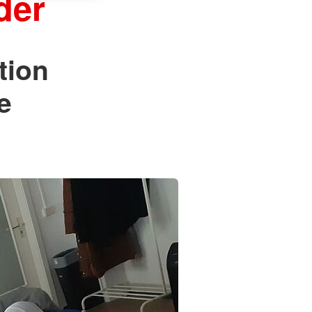
der
tion
e