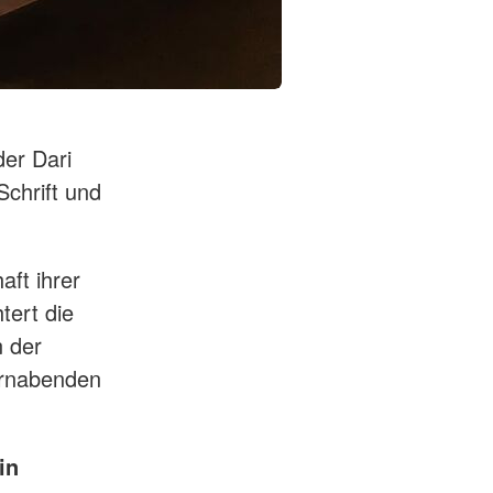
der Dari
Schrift und
ft ihrer
tert die
n der
ernabenden
in