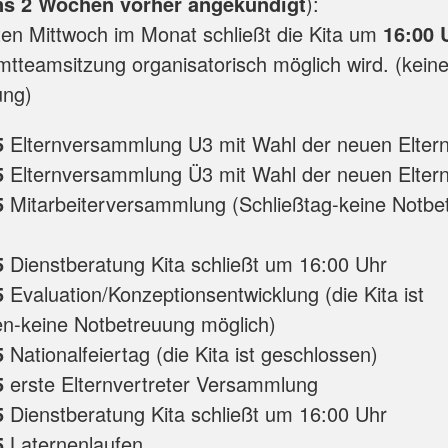
s 2 Wochen vorher angekündigt
):
ten Mittwoch im Monat schließt die Kita um
16:00 
tteamsitzung organisatorisch möglich wird. (kein
ung)
5
Elternversammlung U3 mit Wahl der neuen Eltern
5
Elternversammlung Ü3 mit Wahl der neuen Eltern
5
Mitarbeiterversammlung (Schließtag-keine Notbe
5
Dienstberatung Kita schließt um 16:00 Uhr
5
Evaluation/Konzeptionsentwicklung (die Kita ist
n-keine Notbetreuung möglich)
5
Nationalfeiertag (die Kita ist geschlossen)
5
erste Elternvertreter Versammlung
5
Dienstberatung Kita schließt um 16:00 Uhr
5
Laternenlaufen