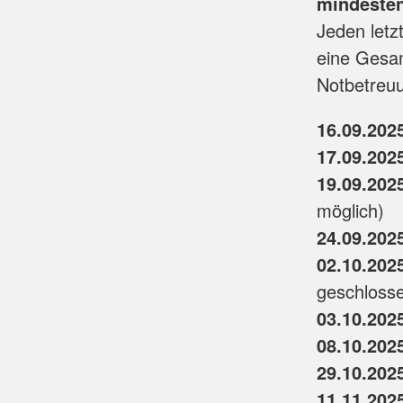
mindesten
Jeden letz
eine Gesam
Notbetreu
16.09.202
17.09.202
19.09.202
möglich)
24.09.202
02.10.202
geschlosse
03.10.202
08.10.202
29.10.202
11.11.202