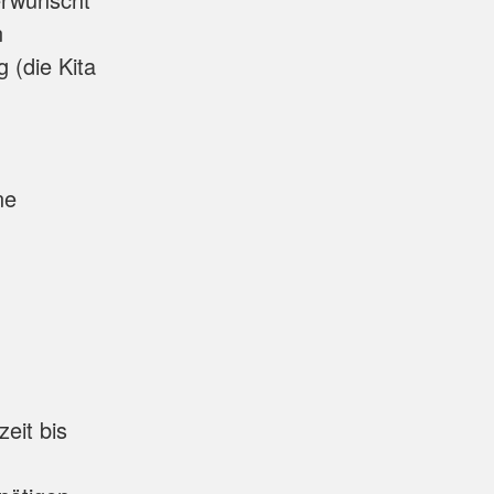
n
 (die Kita
ne
eit bis