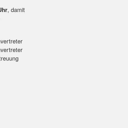
Uhr
, damit
e
vertreter
vertreter
treuung