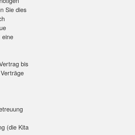
nötigen
n Sie dies
ch
eue
 eine
Vertrag bis
e Verträge
ule.
etreuung
g (die Kita