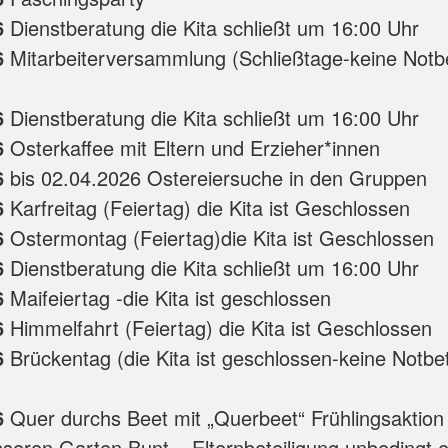
6
Dienstberatung die Kita schließt um 16:00 Uhr
6
Mitarbeiterversammlung (Schließtage-keine Notb
6
Dienstberatung die Kita schließt um 16:00 Uhr
6
Osterkaffee mit Eltern und Erzieher*innen
6
bis 02.04.2026 Ostereiersuche in den Gruppen
6
Karfreitag (Feiertag) die Kita ist Geschlossen
6
Ostermontag (Feiertag)die Kita ist Geschlossen
6
Dienstberatung die Kita schließt um 16:00 Uhr
6
Maifeiertag -die Kita ist geschlossen
6
Himmelfahrt (Feiertag) die Kita ist Geschlossen
6
Brückentag (die Kita ist geschlossen-keine Notb
6
Quer durchs Beet mit „Querbeet“ Frühlingsaktion 
eren Garten Bunt – Elternbeteiligung unbedingt 