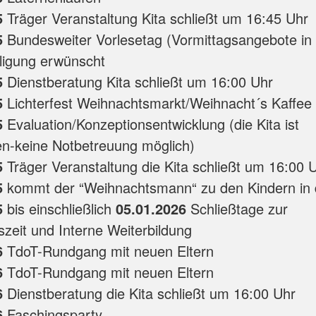
5
Träger Veranstaltung Kita schließt um 16:45 Uhr
5
Bundesweiter Vorlesetag (Vormittagsangebote in 
iligung erwünscht
5
Dienstberatung Kita schließt um 16:00 Uhr
5
Lichterfest Weihnachtsmarkt/Weihnacht´s Kaffee
5
Evaluation/Konzeptionsentwicklung (die Kita ist
n-keine Notbetreuung möglich)
5
Träger Veranstaltung die Kita schließt um 16:00 
5
kommt der “Weihnachtsmann“ zu den Kindern in d
5
bis einschließlich
05.01.2026
Schließtage zur
zeit und Interne Weiterbildung
6
TdoT-Rundgang mit neuen Eltern
6
TdoT-Rundgang mit neuen Eltern
6
Dienstberatung die Kita schließt um 16:00 Uhr
6
Faschingsparty