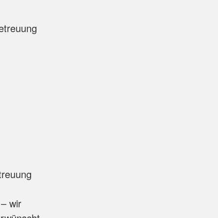
etreuung
etreuung
– wir
erwünscht