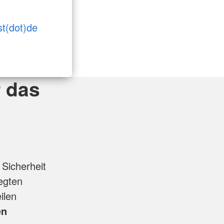
st(dot)de
r das
 Sicherheit
legten
ilen
en