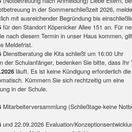
6
(Notbetreuung nach Anmeldung) Liebe Eltern, be
otbetreuung in der Sommerschließzeit 2026, melde
ftlich mit ausreichender Begründung bis einschließli
5
für den Standort Köpenicker Allee 151 an. Für n
die nach diesem Termin in unser Haus kommen, gilt
e Meldefrist.
6
Dienstberatung die Kita schließt um 16:00 Uhr
rn der Schulanfänger, bedenken Sie bitte, dass Ihr 
.2026
läuft. Es ist keine Kündigung erforderlich di
matisch. Kümmern Sie sich rechtzeitig um eine
betreuung in der Sch
6
Mitarbeiterversammlung (Schließtage-keine Notb
6
und 22.09.2026 Evaluation/Konzeptionsentwicklun