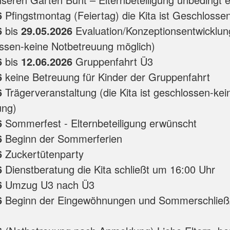
6
Pfingstmontag (Feiertag) die Kita ist Geschlosse
6
bis
29.05.2026
Evaluation/Konzeptionsentwicklung
ossen-keine Notbetreuung möglich)
6
bis
12.06.2026
Gruppenfahrt Ü3
6
keine Betreuung für Kinder der Gruppenfahrt
6
Trägerveranstaltung (die Kita ist geschlossen-kei
ung)
6
Sommerfest - Elternbeteiligung erwünscht
6
Beginn der Sommerferien
6
Zuckertütenparty
6
Dienstberatung die Kita schließt um 16:00 Uhr
6
Umzug U3 nach Ü3
6
Beginn der Eingewöhnungen und Sommerschließz