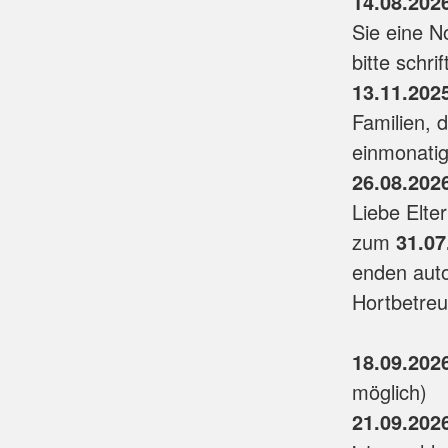
14.08.202
Sie eine N
bitte schri
13.11.202
Familien, 
einmonatig
26.08.202
Liebe Elte
zum
31.07
enden auto
Hort
18.09.202
möglich)
21.09.202